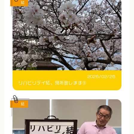
結
2026/02/26
リハビリデイ結、閉所致します⑥
結