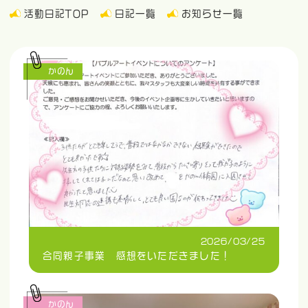
活動日記TOP
日記一覧
お知らせ一覧
かのん
2026/03/25
合同親子事業 感想をいただきました！
かのん