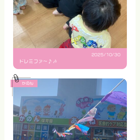
2025/10/30
ドレミファ〜♪🎶
かのん