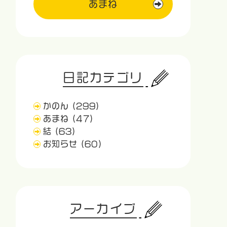
あまね
日記カテゴリ
かのん
(299)
あまね
(47)
結
(63)
お知らせ
(60)
アーカイブ