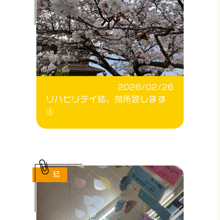
2026/02/26
リハビリデイ結、閉所致します
⑥
結