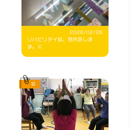
2026/02/26
リハビリデイ結、閉所致しま
す。④
結