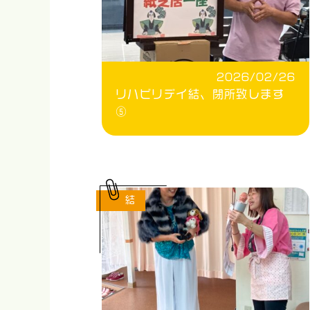
2026/02/26
リハビリデイ結、閉所致します
⑤
結