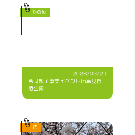
かのん
2026/03/21
合同親子事業イベントin馬見丘
陵公園
結