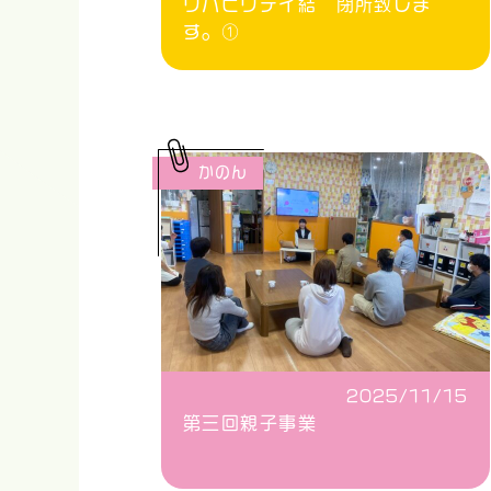
リハビリデイ結 閉所致しま
す。①
かのん
2025/11/15
第三回親子事業