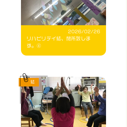
2026/02/26
リハビリデイ結、閉所致しま
す。④
結