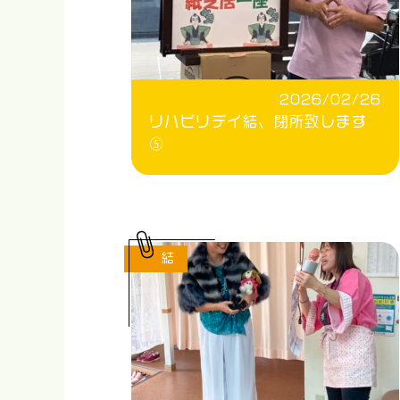
2026/02/26
リハビリデイ結、閉所致します
⑤
結