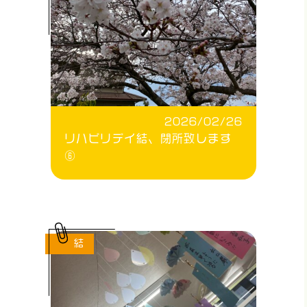
2026/02/26
リハビリデイ結、閉所致します
⑥
結