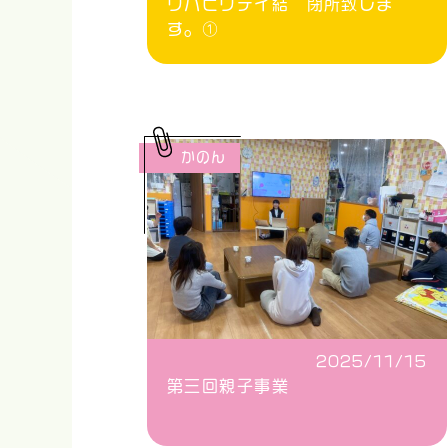
リハビリデイ結 閉所致しま
す。①
かのん
2025/11/15
第三回親子事業