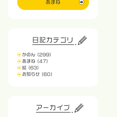
あまね
日記カテゴリ
かのん
(299)
あまね
(47)
結
(63)
お知らせ
(60)
アーカイブ