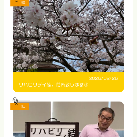
結
2026/02/26
リハビリデイ結、閉所致します⑥
結