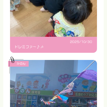
2025/10/30
ドレミファ〜♪🎶
かのん