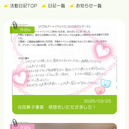
活動日記TOP
日記一覧
お知らせ一覧
かのん
2026/03/25
合同親子事業 感想をいただきました！
かのん