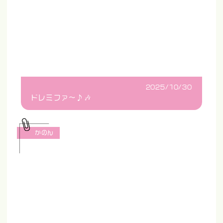
2025/10/30
ドレミファ〜♪🎶
かのん