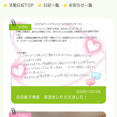
活動日記TOP
日記一覧
お知らせ一覧
かのん
2026/03/25
合同親子事業 感想をいただきました！
かのん