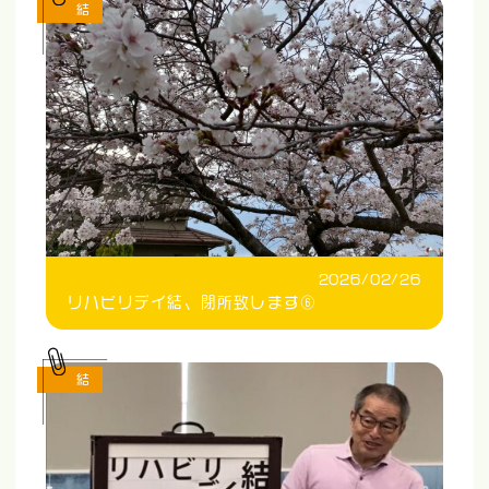
結
2026/02/26
リハビリデイ結、閉所致します⑥
結