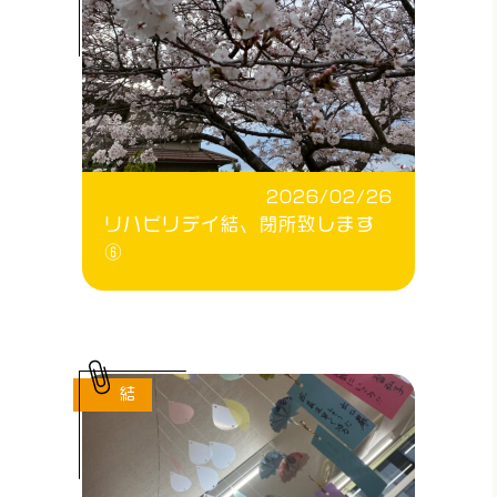
2026/02/26
リハビリデイ結、閉所致します
⑥
結