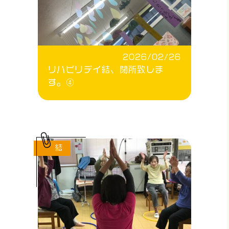
2026/02/26
リハビリデイ結、閉所致しま
す。④
結