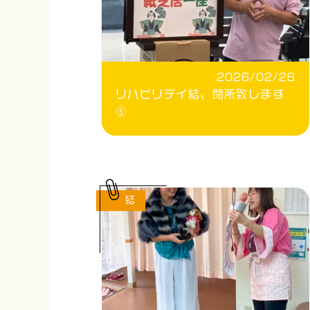
2026/02/26
リハビリデイ結、閉所致します
⑤
結