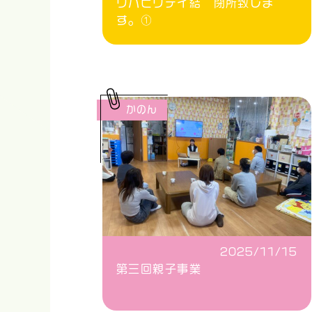
リハビリデイ結 閉所致しま
す。①
かのん
2025/11/15
第三回親子事業