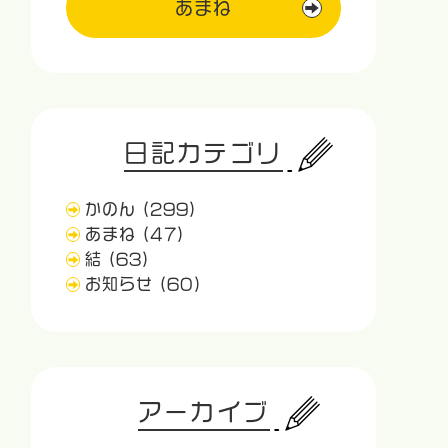
あまね
日記カテゴリ
かのん
(299)
あまね
(47)
結
(63)
お知らせ
(60)
アーカイブ