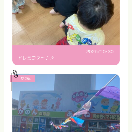
2025/10/30
ドレミファ〜♪🎶
かのん