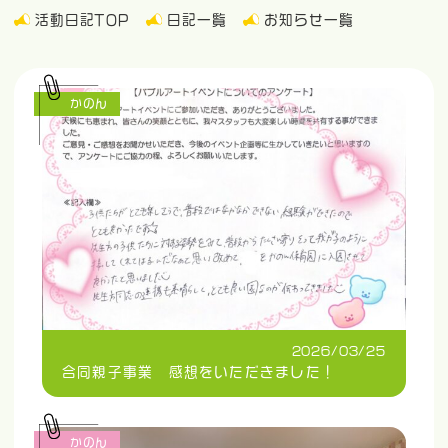
活動日記TOP
日記一覧
お知らせ一覧
かのん
2026/03/25
合同親子事業 感想をいただきました！
かのん