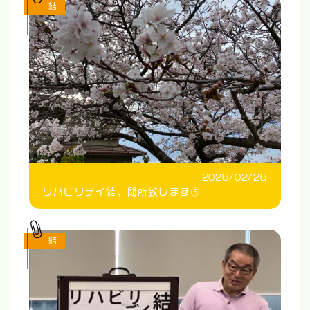
結
2026/02/26
リハビリデイ結、閉所致します⑥
結