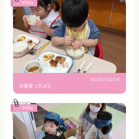
かのん
2025/03/24
お箸使ったよ2
かのん