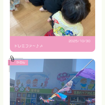
2025/10/30
ドレミファ〜♪🎶
かのん