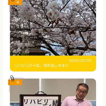
結
2026/02/26
リハビリデイ結、閉所致します⑥
結