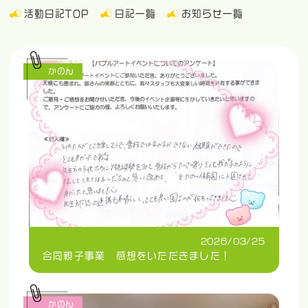
活動日記TOP
日記一覧
お知らせ一覧
かのん
2026/03/25
合同親子事業 感想をいただきました！
かのん