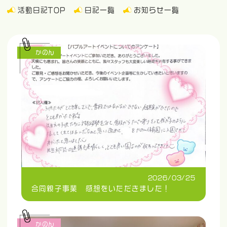
活動日記TOP
日記一覧
お知らせ一覧
かのん
2026/03/25
合同親子事業 感想をいただきました！
かのん