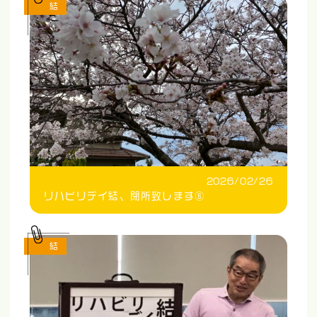
結
2026/02/26
リハビリデイ結、閉所致します⑥
結