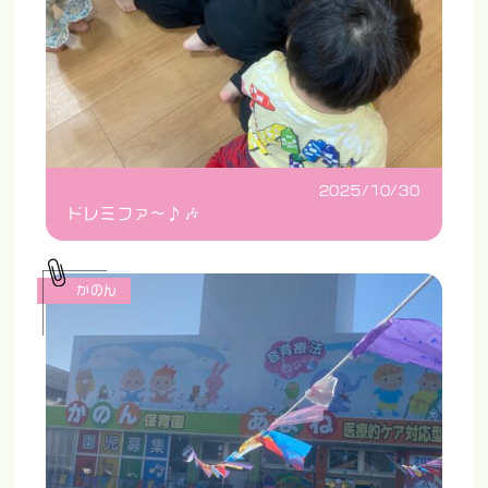
2025/10/30
ドレミファ〜♪🎶
かのん