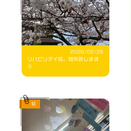
2026/02/26
リハビリデイ結、閉所致します
⑥
結