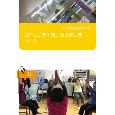
2026/02/26
リハビリデイ結、閉所致しま
す。④
結