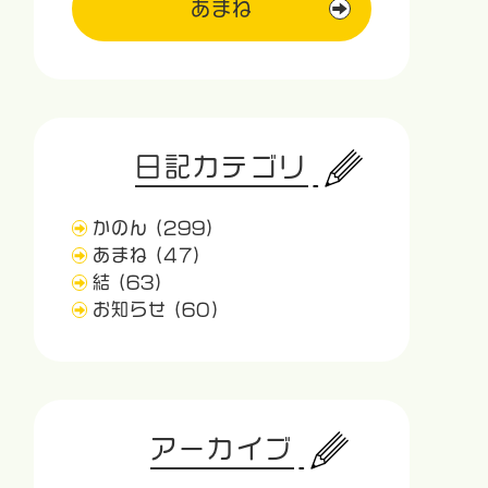
あまね
日記カテゴリ
かのん
(299)
あまね
(47)
結
(63)
お知らせ
(60)
アーカイブ