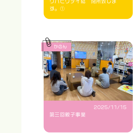
リハビリデイ結 閉所致しま
す。①
かのん
2025/11/15
第三回親子事業