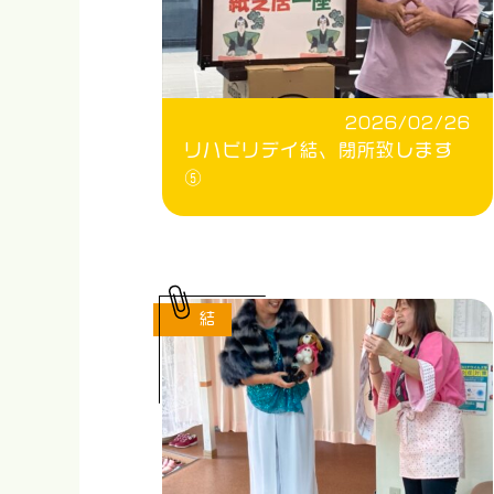
2026/02/26
リハビリデイ結、閉所致します
⑤
結