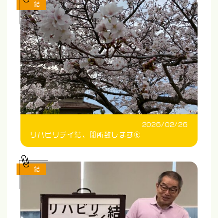
結
2026/02/26
リハビリデイ結、閉所致します⑥
結