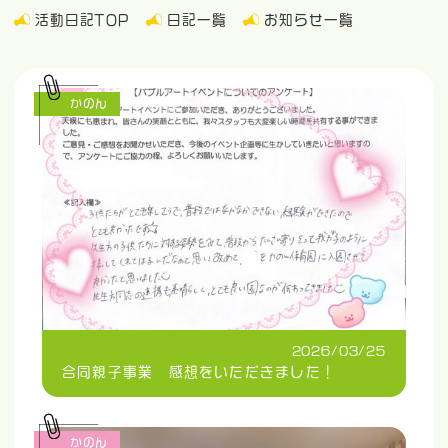
活動日記TOP
日記一覧
お知らせ一覧
かのん
2026/03/25
合同親子事業 感想をいただきました！
かのん