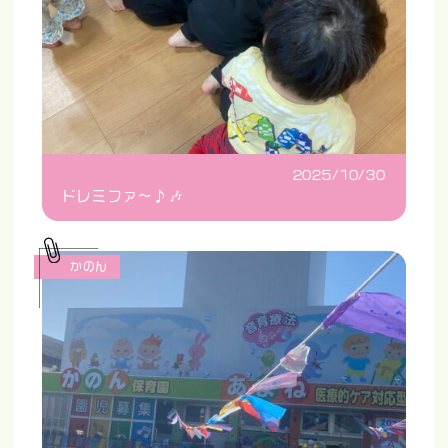
2025/10/30
ドレミファ〜♪🎶
かのん