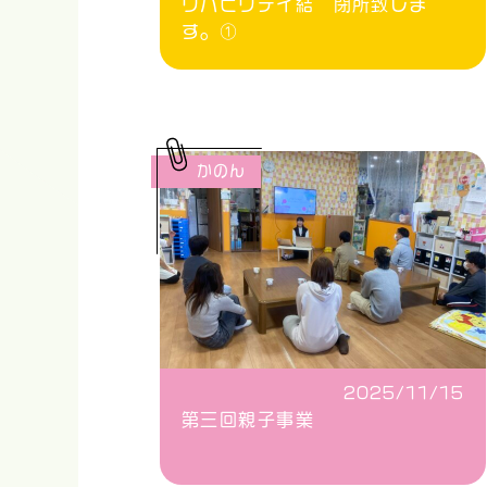
リハビリデイ結 閉所致しま
す。①
かのん
2025/11/15
第三回親子事業