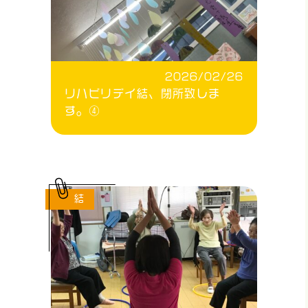
2026/02/26
リハビリデイ結、閉所致しま
す。④
結