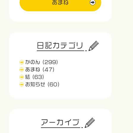
あまね
日記カテゴリ
かのん
(299)
あまね
(47)
結
(63)
お知らせ
(60)
アーカイブ