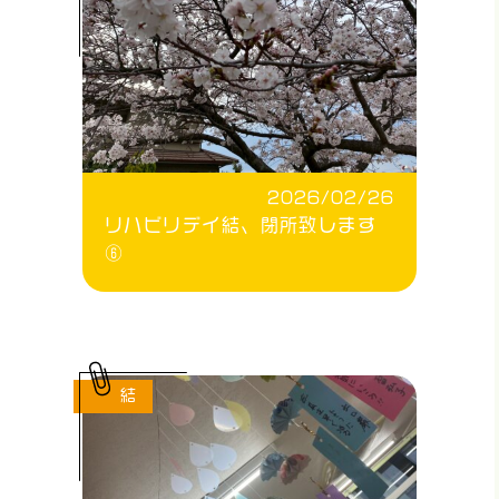
2026/02/26
リハビリデイ結、閉所致します
⑥
結