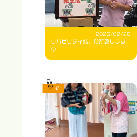
2026/02/26
リハビリデイ結、閉所致します
⑤
結