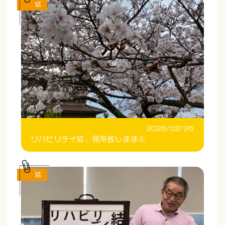
結
2026/02/26
リハビリデイ結、閉所致します⑥
結