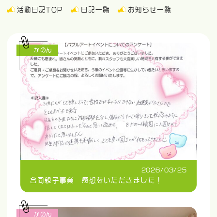
活動日記TOP
日記一覧
お知らせ一覧
かのん
2026/03/25
合同親子事業 感想をいただきました！
かのん