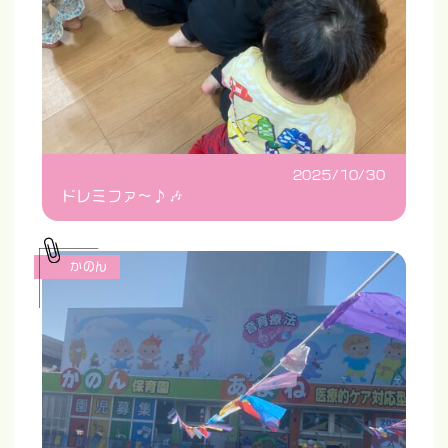
2025/10/30
ドレミファ〜♪🎶
かのん