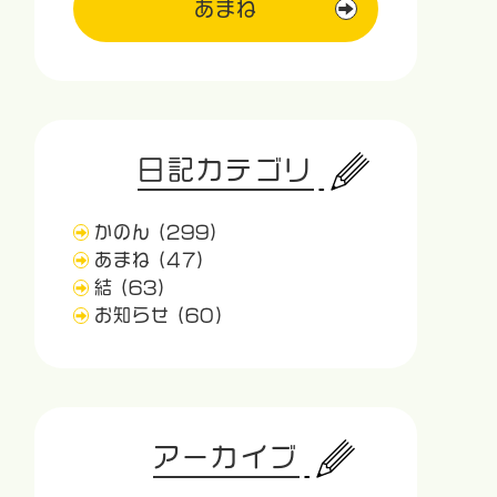
あまね
日記カテゴリ
かのん
(299)
あまね
(47)
結
(63)
お知らせ
(60)
アーカイブ