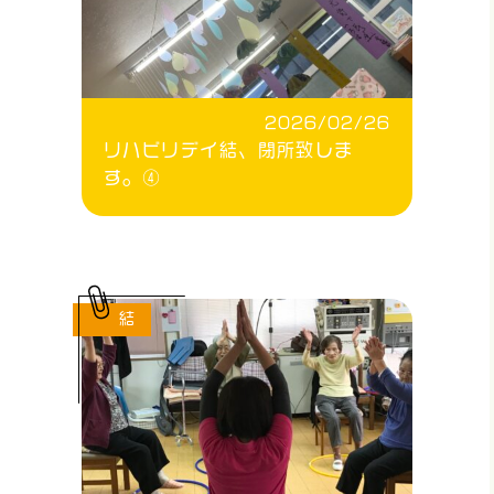
2026/02/26
リハビリデイ結、閉所致しま
す。④
結