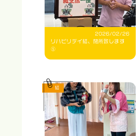
2026/02/26
リハビリデイ結、閉所致します
⑤
結