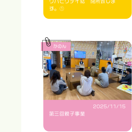
リハビリデイ結 閉所致しま
す。①
かのん
2025/11/15
第三回親子事業