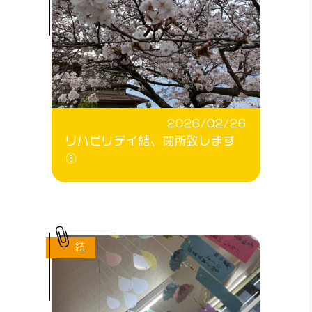
2026/02/26
リハビリデイ結、閉所致します
⑥
結