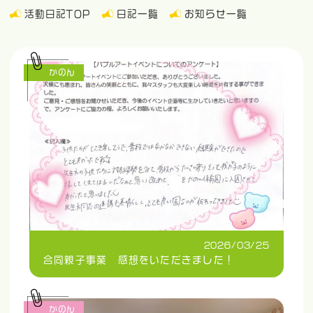
活動日記TOP
日記一覧
お知らせ一覧
かのん
2026/03/25
合同親子事業 感想をいただきました！
かのん