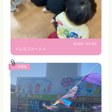
2025/10/30
ドレミファ〜♪🎶
かのん