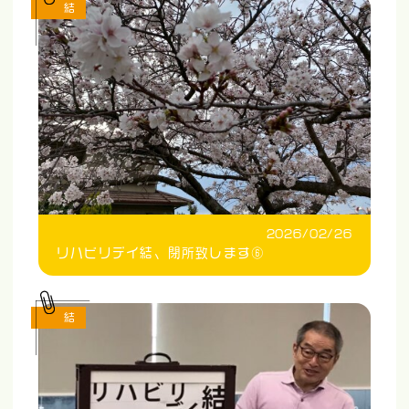
結
2026/02/26
リハビリデイ結、閉所致します⑥
結