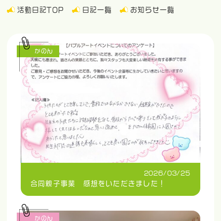
活動日記TOP
日記一覧
お知らせ一覧
かのん
2026/03/25
合同親子事業 感想をいただきました！
かのん