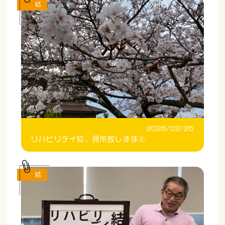
結
2026/02/26
リハビリデイ結、閉所致します⑥
結