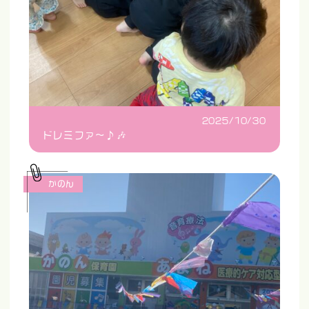
2025/10/30
ドレミファ〜♪🎶
かのん