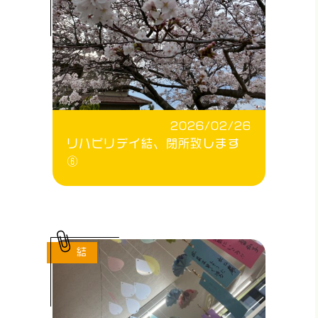
2026/02/26
リハビリデイ結、閉所致します
⑥
結