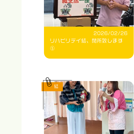
2026/02/26
リハビリデイ結、閉所致します
⑤
結