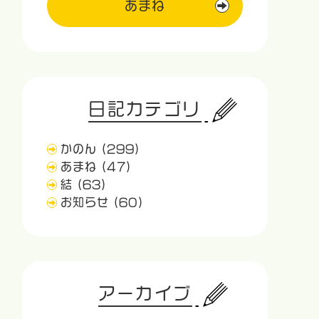
あまね
日記カテゴリ
かのん
(299)
あまね
(47)
結
(63)
お知らせ
(60)
アーカイブ