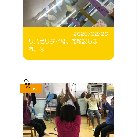
2026/02/26
リハビリデイ結、閉所致しま
す。④
結