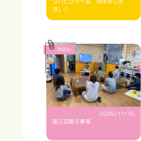
リハビリデイ結 閉所致しま
す。①
かのん
2025/11/15
第三回親子事業