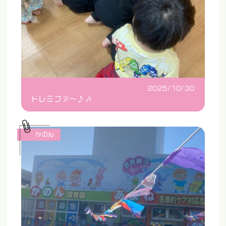
2025/10/30
ドレミファ〜♪🎶
かのん