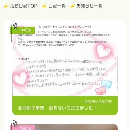
活動日記TOP
日記一覧
お知らせ一覧
かのん
2026/03/25
合同親子事業 感想をいただきました！
かのん