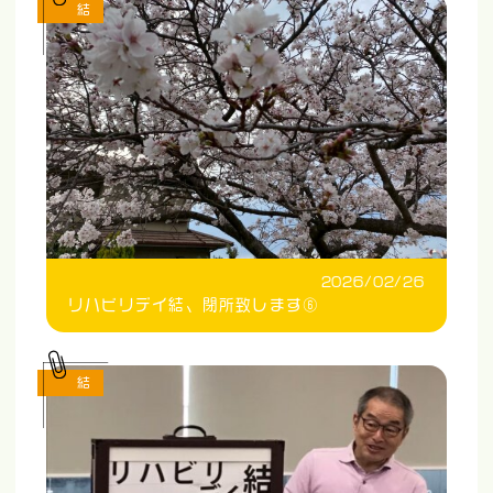
結
2026/02/26
リハビリデイ結、閉所致します⑥
結