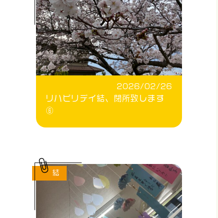
2026/02/26
リハビリデイ結、閉所致します
⑥
結