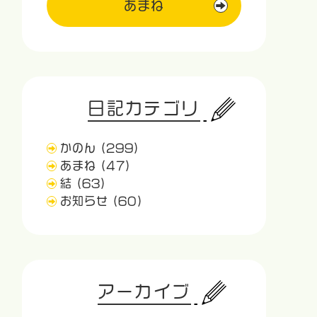
あまね
日記カテゴリ
かのん
(299)
あまね
(47)
結
(63)
お知らせ
(60)
アーカイブ