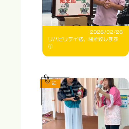
2026/02/26
リハビリデイ結、閉所致します
⑤
結