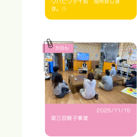
リハビリデイ結 閉所致しま
す。①
かのん
2025/11/15
第三回親子事業