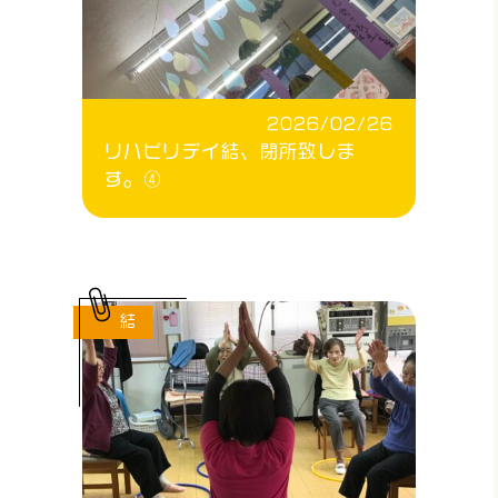
2026/02/26
リハビリデイ結、閉所致しま
す。④
結