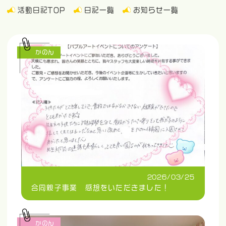
活動日記TOP
日記一覧
お知らせ一覧
かのん
2026/03/25
合同親子事業 感想をいただきました！
かのん