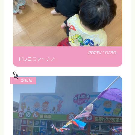
2025/10/30
ドレミファ〜♪🎶
かのん