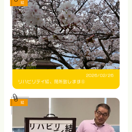
結
2026/02/26
リハビリデイ結、閉所致します⑥
結