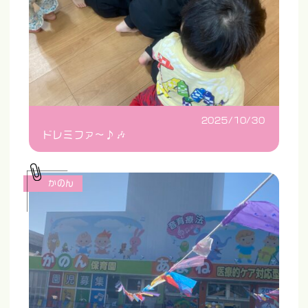
2025/10/30
ドレミファ〜♪🎶
かのん