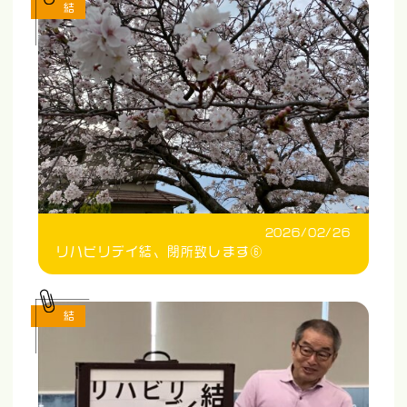
結
2026/02/26
リハビリデイ結、閉所致します⑥
結