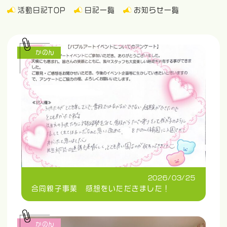
活動日記TOP
日記一覧
お知らせ一覧
かのん
2026/03/25
合同親子事業 感想をいただきました！
かのん