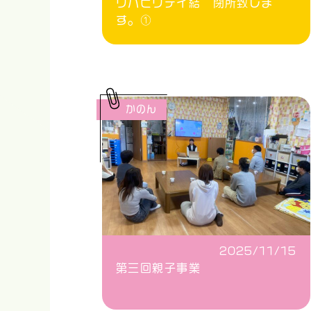
リハビリデイ結 閉所致しま
す。①
かのん
2025/11/15
第三回親子事業