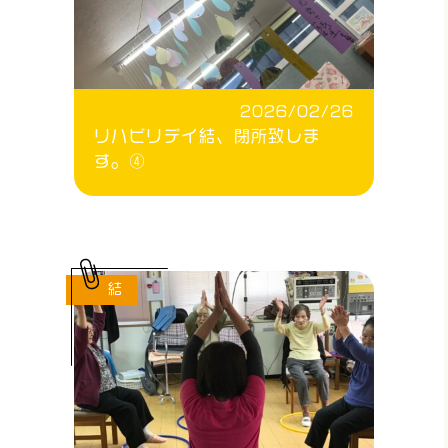
2026/02/26
リハビリデイ結、閉所致しま
す。④
結