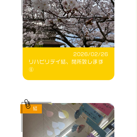
2026/02/26
リハビリデイ結、閉所致します
⑥
結