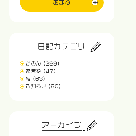
あまね
日記カテゴリ
かのん
(299)
あまね
(47)
結
(63)
お知らせ
(60)
アーカイブ