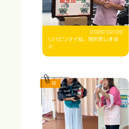
2026/02/26
リハビリデイ結、閉所致します
⑤
結