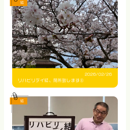
結
2026/02/26
リハビリデイ結、閉所致します⑥
結