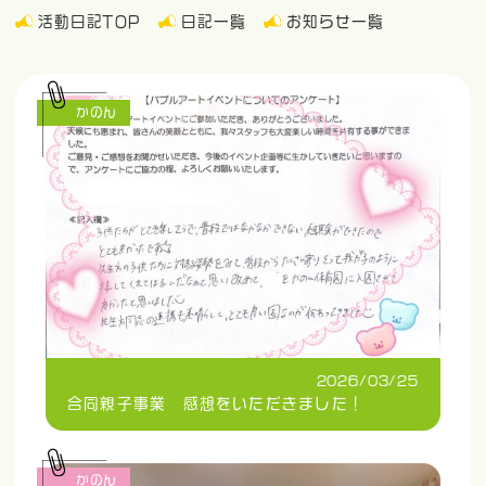
活動日記TOP
日記一覧
お知らせ一覧
かのん
2026/03/25
合同親子事業 感想をいただきました！
かのん