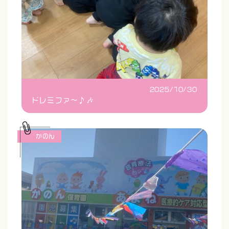
2025/10/30
ドレミファ〜♪🎶
かのん