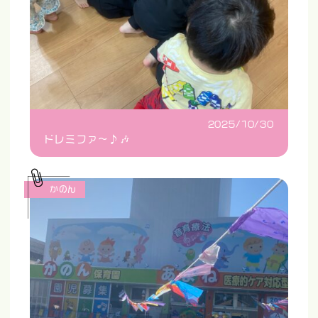
2025/10/30
ドレミファ〜♪🎶
かのん