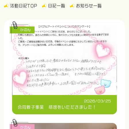
活動日記TOP
日記一覧
お知らせ一覧
かのん
2026/03/25
合同親子事業 感想をいただきました！
かのん