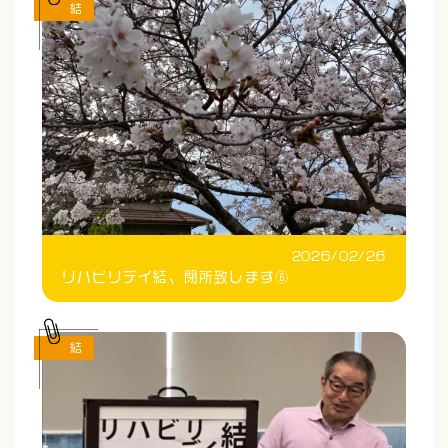
結
2026/02/26
リハビリデイ結、閉所致します⑥
結