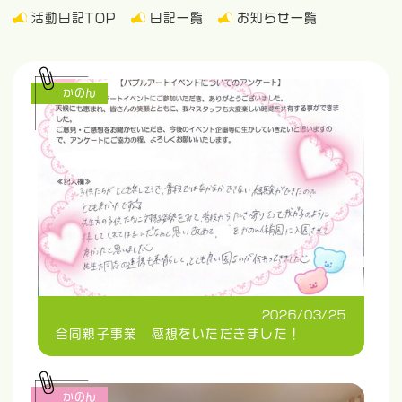
活動日記TOP
日記一覧
お知らせ一覧
かのん
2026/03/25
合同親子事業 感想をいただきました！
かのん