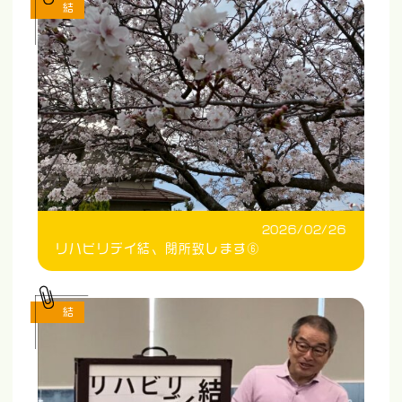
結
2026/02/26
リハビリデイ結、閉所致します⑥
結