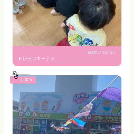
2025/10/30
ドレミファ〜♪🎶
かのん