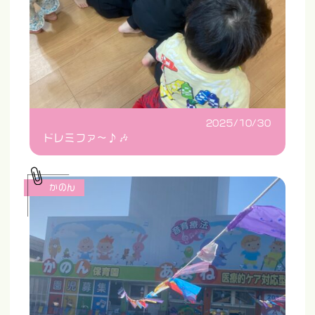
2025/10/30
ドレミファ〜♪🎶
かのん