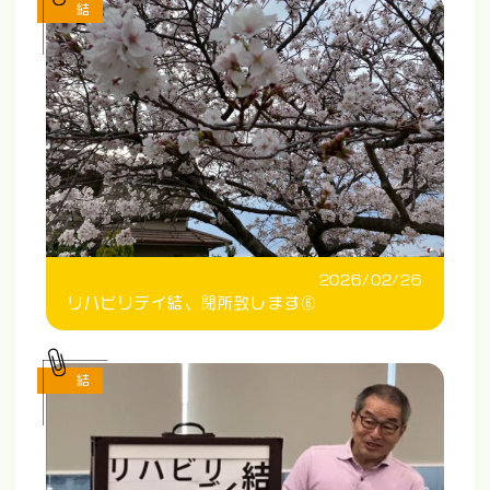
結
2026/02/26
リハビリデイ結、閉所致します⑥
結