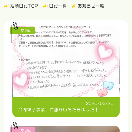
活動日記TOP
日記一覧
お知らせ一覧
かのん
2026/03/25
合同親子事業 感想をいただきました！
かのん