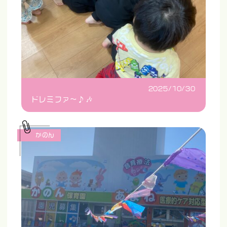
2025/10/30
ドレミファ〜♪🎶
かのん