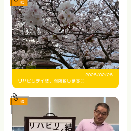
結
2026/02/26
リハビリデイ結、閉所致します⑥
結