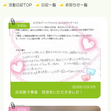
活動日記TOP
日記一覧
お知らせ一覧
かのん
2026/03/25
合同親子事業 感想をいただきました！
かのん