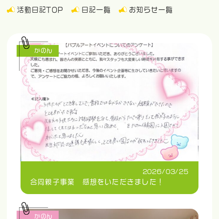
活動日記TOP
日記一覧
お知らせ一覧
かのん
2026/03/25
合同親子事業 感想をいただきました！
かのん