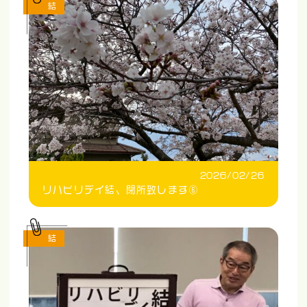
結
2026/02/26
リハビリデイ結、閉所致します⑥
結