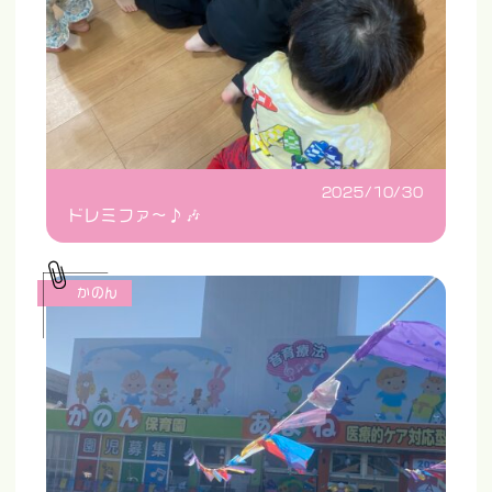
2025/10/30
ドレミファ〜♪🎶
かのん