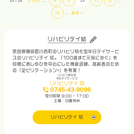
10 / 20
« 先頭
...
8
9
10
11
12
...
20
...
最後 »
リハビリデイ結
奈良県磯城郡川西町のリハビリ特化型半日デイサービ
スのリハビリデイ 結。「100歳まで元気に歩く」を
目標にあしゆびを中心にした機能訓練、高齢者のため
の「足ビリテーション©」を考案！
リハビリ特化型
半日デイサービス
リハビリデイ 結
0745-43-9096
受付時間 9:00 - 17:00
土曜・日曜休み
リハビリデイ 結