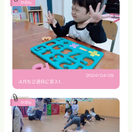
かのん
2024/04/09
４月も２週目に突入❗️...
かのん