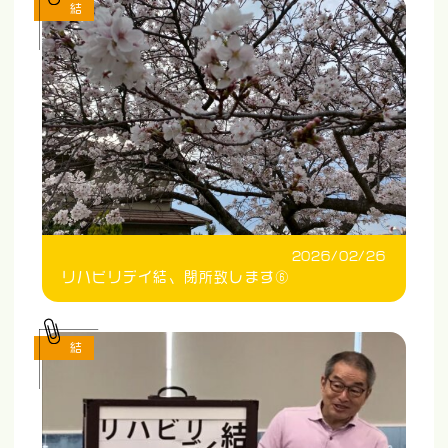
結
2026/02/26
リハビリデイ結、閉所致します⑥
結