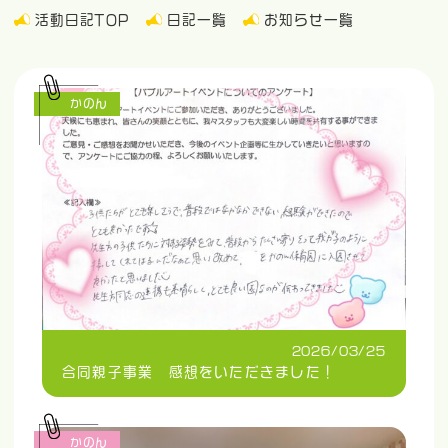
活動日記TOP
日記一覧
お知らせ一覧
かのん
2026/03/25
合同親子事業 感想をいただきました！
かのん