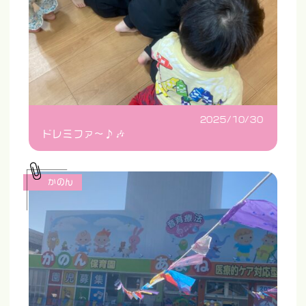
2025/10/30
ドレミファ〜♪🎶
かのん