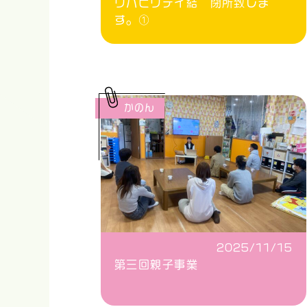
リハビリデイ結 閉所致しま
す。①
かのん
2025/11/15
第三回親子事業