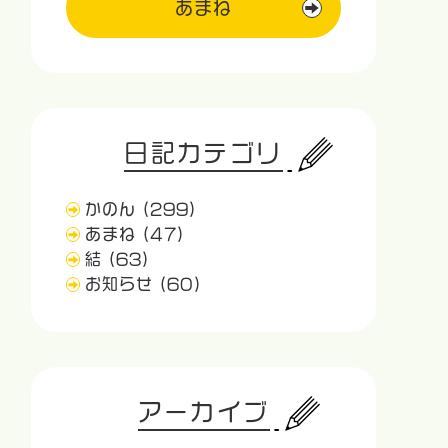
あまね
日記カテゴリ
かのん
(299)
あまね
(47)
結
(63)
お知らせ
(60)
アーカイブ