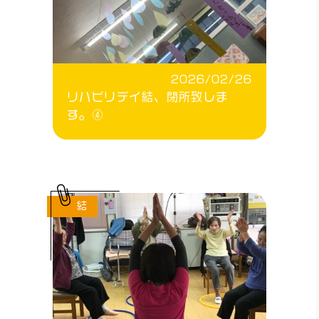
2026/02/26
リハビリデイ結、閉所致しま
す。④
結