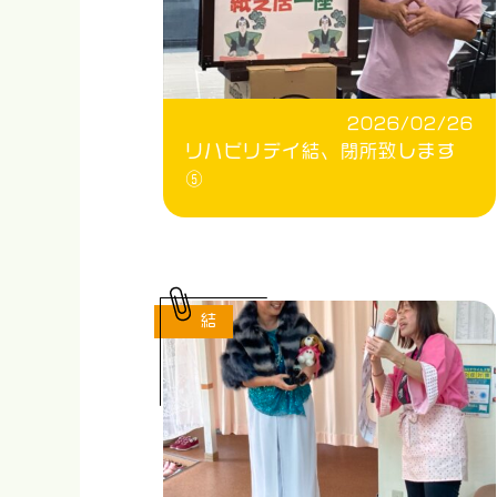
2026/02/26
リハビリデイ結、閉所致します
⑤
結