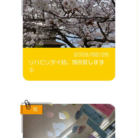
2026/02/26
リハビリデイ結、閉所致します
⑥
結