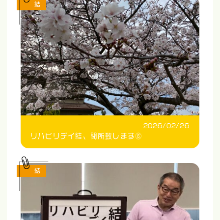
結
2026/02/26
リハビリデイ結、閉所致します⑥
結