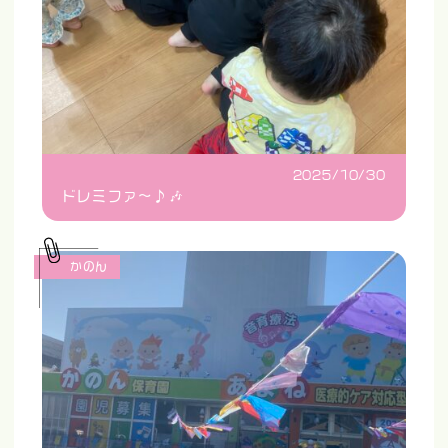
2025/10/30
ドレミファ〜♪🎶
かのん