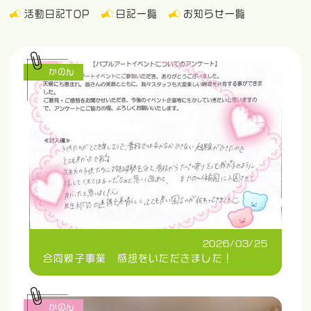
活動日記TOP
日記一覧
お知らせ一覧
かのん
2026/03/25
合同親子事業 感想をいただきました！
かのん