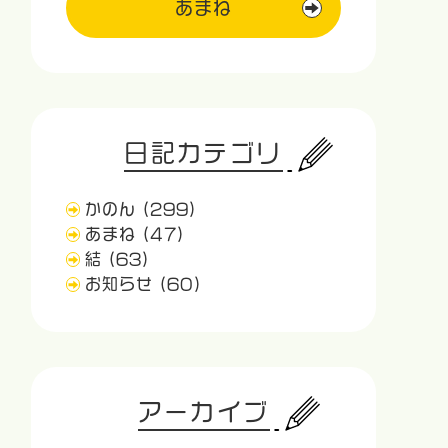
あまね
日記カテゴリ
かのん
(299)
あまね
(47)
結
(63)
お知らせ
(60)
アーカイブ