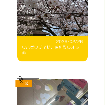
2026/02/26
リハビリデイ結、閉所致します
⑥
結