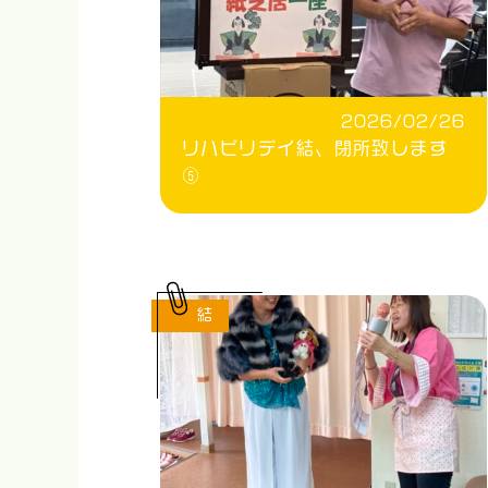
2026/02/26
リハビリデイ結、閉所致します
⑤
結