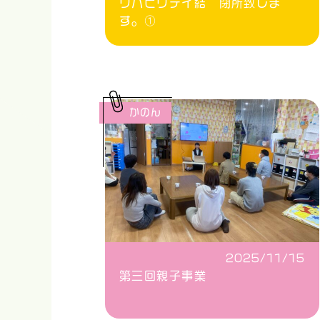
リハビリデイ結 閉所致しま
す。①
かのん
2025/11/15
第三回親子事業