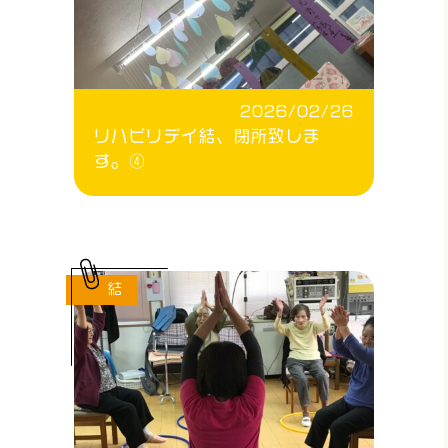
2026/02/26
リハビリデイ結、閉所致しま
す。④
結