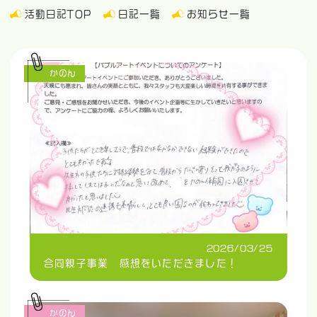
活動日記TOP
日記一覧
お知らせ一覧
かのん
2026/03/25
合同親子事業 感想をいただきました！
かのん