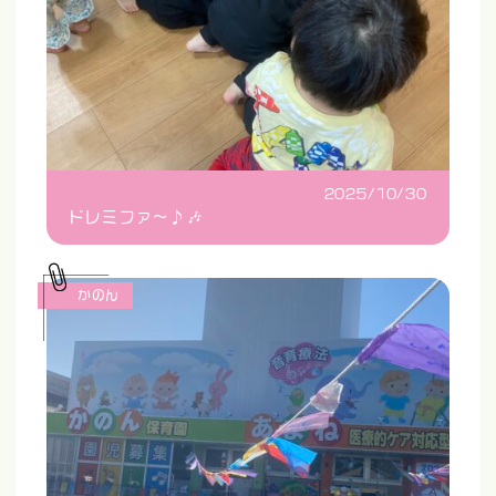
2025/10/30
ドレミファ〜♪🎶
かのん