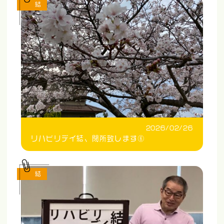
結
2026/02/26
リハビリデイ結、閉所致します⑥
結