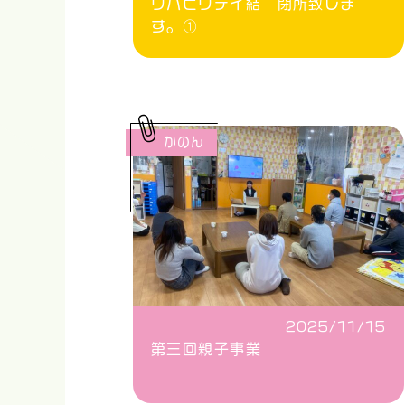
リハビリデイ結 閉所致しま
す。①
かのん
2025/11/15
第三回親子事業