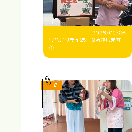
2026/02/26
リハビリデイ結、閉所致します
⑤
結