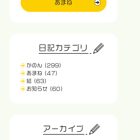
あまね
日記カテゴリ
かのん
(299)
あまね
(47)
結
(63)
お知らせ
(60)
アーカイブ