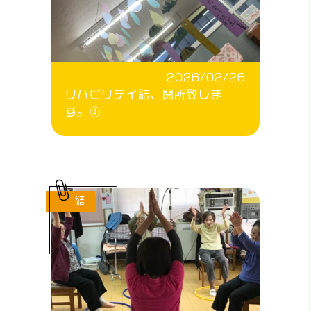
2026/02/26
リハビリデイ結、閉所致しま
す。④
結