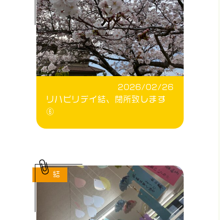
2026/02/26
リハビリデイ結、閉所致します
⑥
結