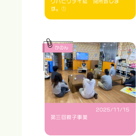
リハビリデイ結 閉所致しま
す。①
かのん
2025/11/15
第三回親子事業