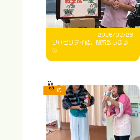
2026/02/26
リハビリデイ結、閉所致します
⑤
結