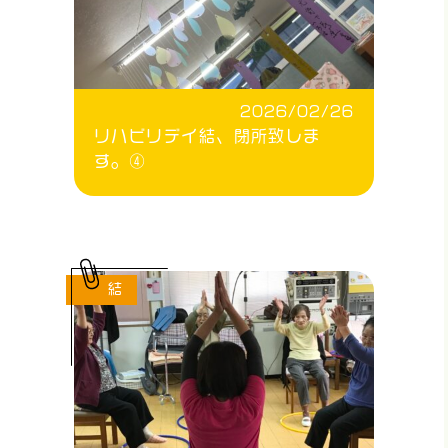
2026/02/26
リハビリデイ結、閉所致しま
す。④
結