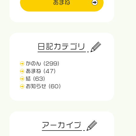
あまね
日記カテゴリ
かのん
(299)
あまね
(47)
結
(63)
お知らせ
(60)
アーカイブ