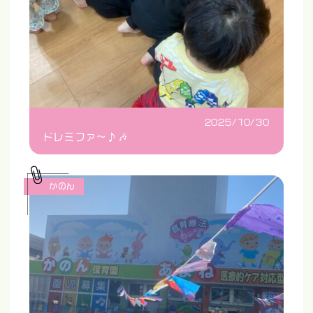
2025/10/30
ドレミファ〜♪🎶
かのん