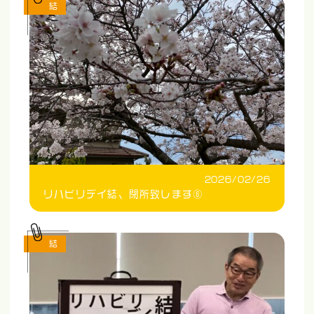
結
2026/02/26
リハビリデイ結、閉所致します⑥
結