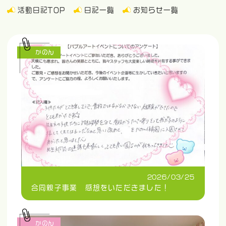
活動日記TOP
日記一覧
お知らせ一覧
かのん
2026/03/25
合同親子事業 感想をいただきました！
かのん