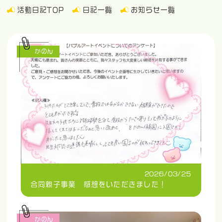
活動日記TOP
日記一覧
お知らせ一覧
かのん
2026/03/25
合同親子事業 感想をいただきました！
かのん