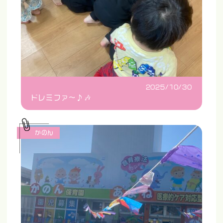
2025/10/30
ドレミファ〜♪🎶
かのん