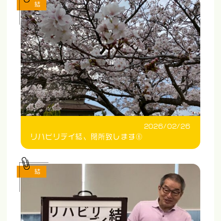
結
2026/02/26
リハビリデイ結、閉所致します⑥
結