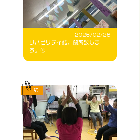
2026/02/26
リハビリデイ結、閉所致しま
す。④
結