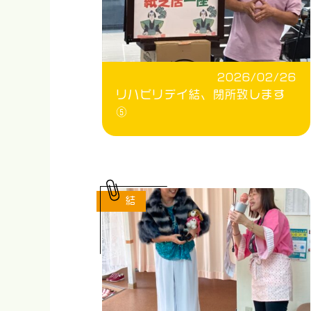
2026/02/26
リハビリデイ結、閉所致します
⑤
結