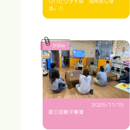
リハビリデイ結 閉所致しま
す。①
かのん
2025/11/15
第三回親子事業