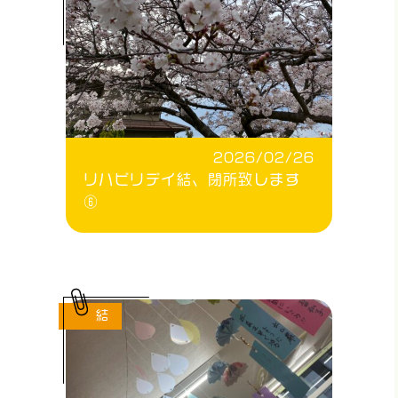
2026/02/26
リハビリデイ結、閉所致します
⑥
結