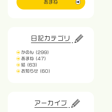
あまね
日記カテゴリ
かのん
(299)
あまね
(47)
結
(63)
お知らせ
(60)
アーカイブ