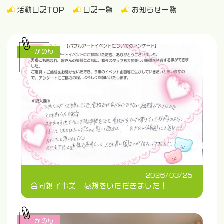
活動日記TOP
日記一覧
お知らせ一覧
かのん
2026/03/25
合同親子事業 感想をいただきました！
かのん