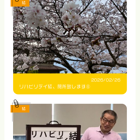
結
2026/02/26
リハビリデイ結、閉所致します⑥
結