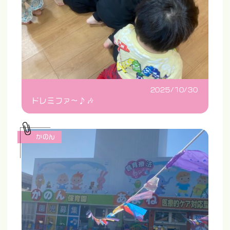
2025/10/30
ドレミファ〜♪🎶
かのん