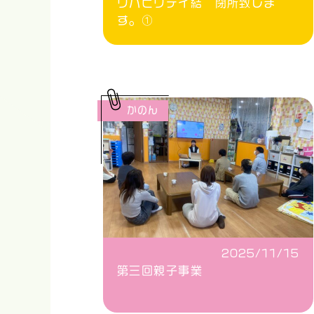
リハビリデイ結 閉所致しま
す。①
かのん
2025/11/15
第三回親子事業