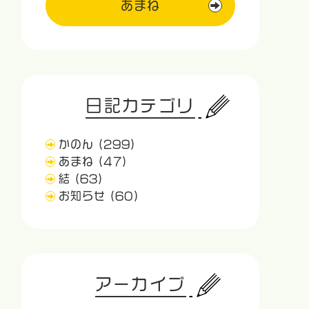
あまね
日記カテゴリ
かのん
(299)
あまね
(47)
結
(63)
お知らせ
(60)
アーカイブ