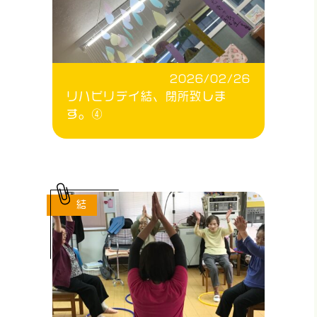
2026/02/26
リハビリデイ結、閉所致しま
す。④
結