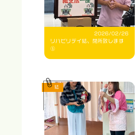
2026/02/26
リハビリデイ結、閉所致します
⑤
結