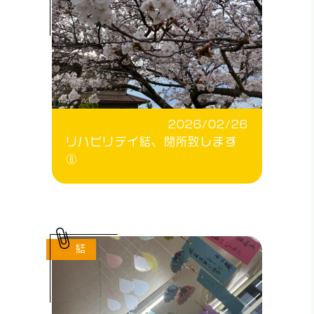
2026/02/26
リハビリデイ結、閉所致します
⑥
結