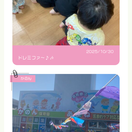
2025/10/30
ドレミファ〜♪🎶
かのん