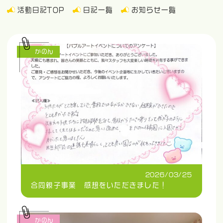
活動日記TOP
日記一覧
お知らせ一覧
かのん
2026/03/25
合同親子事業 感想をいただきました！
かのん