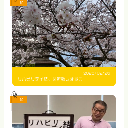
結
2026/02/26
リハビリデイ結、閉所致します⑥
結