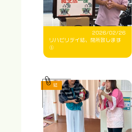
2026/02/26
リハビリデイ結、閉所致します
⑤
結