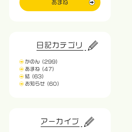
あまね
日記カテゴリ
かのん
(299)
あまね
(47)
結
(63)
お知らせ
(60)
アーカイブ