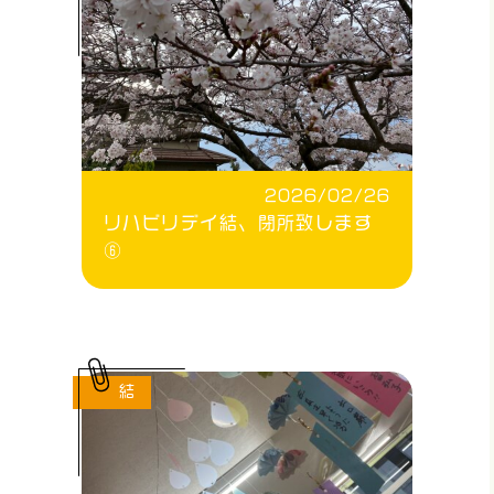
2026/02/26
リハビリデイ結、閉所致します
⑥
結