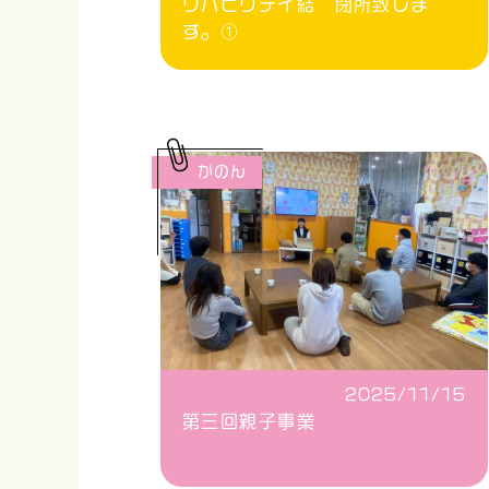
リハビリデイ結 閉所致しま
す。①
かのん
2025/11/15
第三回親子事業