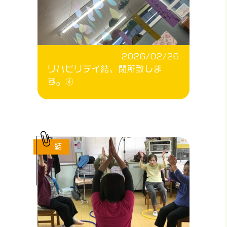
2026/02/26
リハビリデイ結、閉所致しま
す。④
結