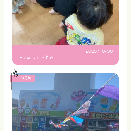
2025/10/30
ドレミファ〜♪🎶
かのん