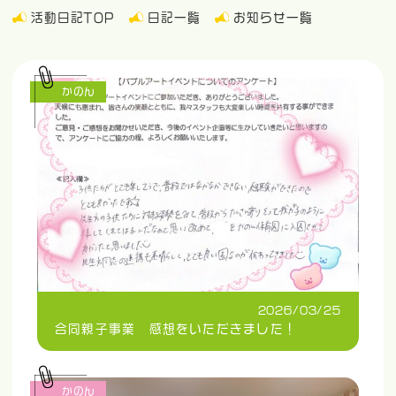
活動日記TOP
日記一覧
お知らせ一覧
かのん
2026/03/25
合同親子事業 感想をいただきました！
かのん