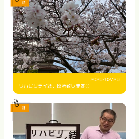
結
2026/02/26
リハビリデイ結、閉所致します⑥
結