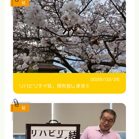
結
2026/02/26
リハビリデイ結、閉所致します⑥
結