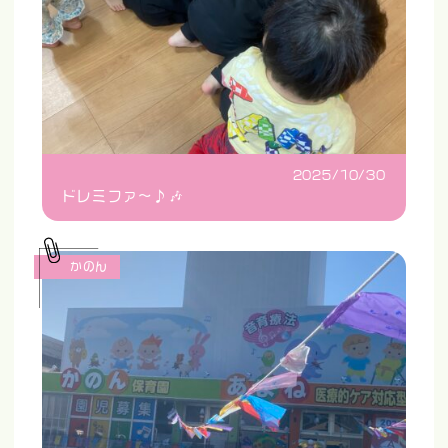
2025/10/30
ドレミファ〜♪🎶
かのん