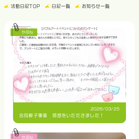
活動日記TOP
日記一覧
お知らせ一覧
かのん
2026/03/25
合同親子事業 感想をいただきました！
かのん