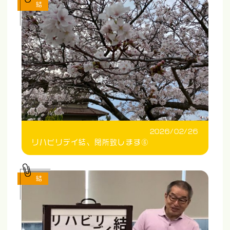
結
2026/02/26
リハビリデイ結、閉所致します⑥
結