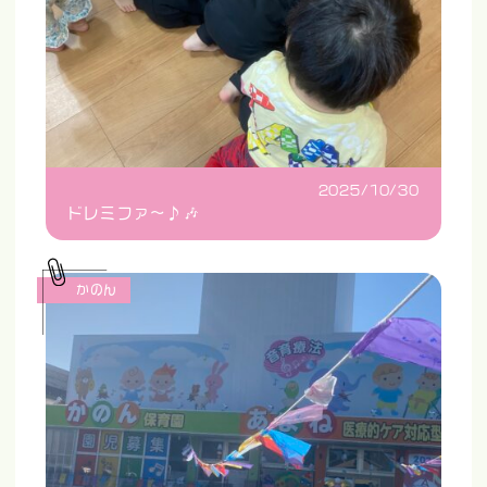
2025/10/30
ドレミファ〜♪🎶
かのん