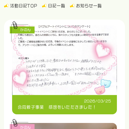
活動日記TOP
日記一覧
お知らせ一覧
かのん
2026/03/25
合同親子事業 感想をいただきました！
かのん