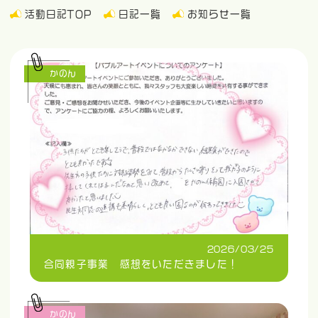
活動日記TOP
日記一覧
お知らせ一覧
かのん
2026/03/25
合同親子事業 感想をいただきました！
かのん