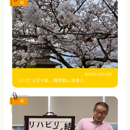
結
2026/02/26
リハビリデイ結、閉所致します⑥
結