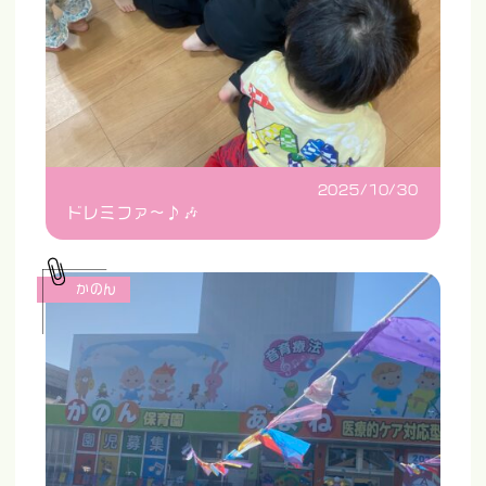
2025/10/30
ドレミファ〜♪🎶
かのん