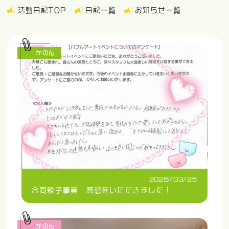
活動日記TOP
日記一覧
お知らせ一覧
かのん
2026/03/25
合同親子事業 感想をいただきました！
かのん