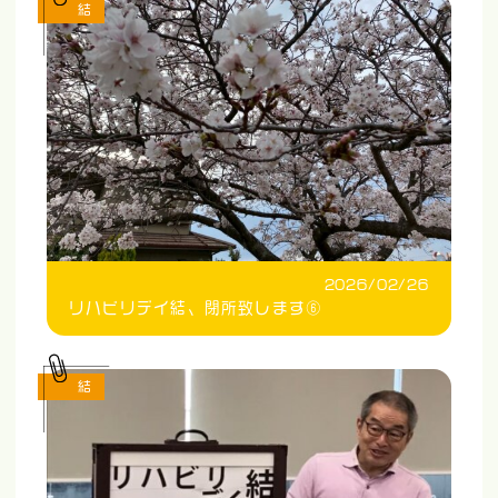
結
2026/02/26
リハビリデイ結、閉所致します⑥
結