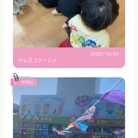
2025/10/30
ドレミファ〜♪🎶
かのん