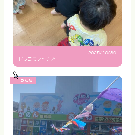
2025/10/30
ドレミファ〜♪🎶
かのん