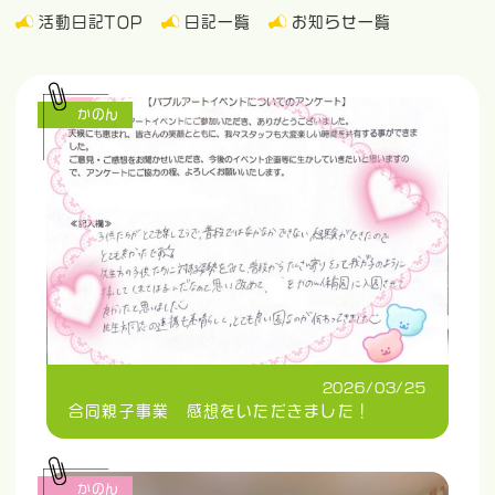
活動日記TOP
日記一覧
お知らせ一覧
かのん
2026/03/25
合同親子事業 感想をいただきました！
かのん