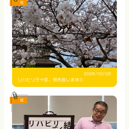
結
2026/02/26
リハビリデイ結、閉所致します⑥
結